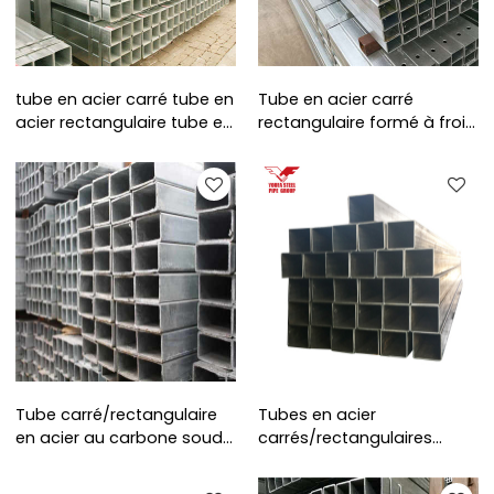
tube en acier carré tube en
Tube en acier carré
acier rectangulaire tube en
rectangulaire formé à froid
acier à section creuse
de la meilleure qualité
profilé
Tube carré/rectangulaire
Tubes en acier
en acier au carbone soudé
carrés/rectangulaires
SS400 Q195
soudés ASTM A500 Tubes
en acier MS