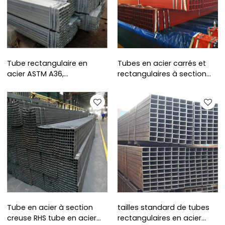
Tube rectangulaire en
Tubes en acier carrés et
acier ASTM A36,
rectangulaires à section
dimensions 80 x 60 mm
creuse ASTM A500
Tube en acier à section
tailles standard de tubes
creuse RHS tube en acier
rectangulaires en acier