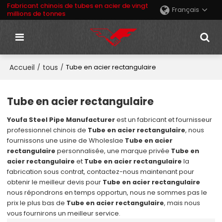
Fabricant chinois de tubes en acier de vingt
Français
millions de tonnes
Accueil
tous
/
/
Tube en acier rectangulaire
Tube en acier rectangulaire
Youfa Steel Pipe Manufacturer
est un fabricant et fournisseur
professionnel chinois de
Tube en acier rectangulaire
, nous
fournissons une usine de Wholeslae
Tube en acier
rectangulaire
personnalisée, une marque privée
Tube en
acier rectangulaire
et
Tube en acier rectangulaire
la
fabrication sous contrat, contactez-nous maintenant pour
obtenir le meilleur devis pour
Tube en acier rectangulaire
nous répondrons en temps opportun, nous ne sommes pas le
prix le plus bas de
Tube en acier rectangulaire
, mais nous
vous fournirons un meilleur service.