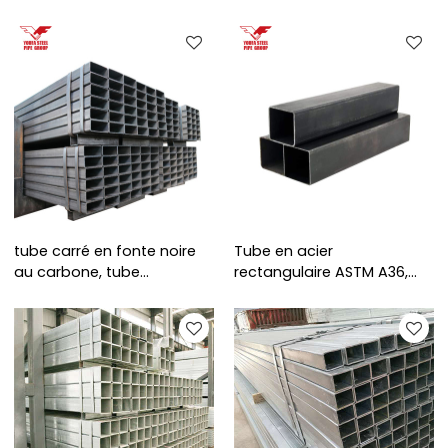
rectangulaire en10219
ASTM A36
tube carré en fonte noire
Tube en acier
au carbone, tube
rectangulaire ASTM A36,
rectangulaire
dimensions 40 x 20 à 400 x
300 mm