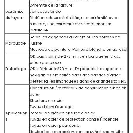
Extrémité de la rainure;
extrémité
Joint avec bride;
du tuyau
Fileté aux deux extrémités, une extrémité avec
raccord, une extrémité avec capuchon en
plastique
Selon les exigences du client ou les normes de
Marquage
l'usine
Méthode de peinture :
Peinture blanche en aérosol
OD pas moins de 273 mm : emballage en vrac,
pièce par pièce.
Emballage
OD inférieur à 273 mm : En paquets hexagonaux
navigables emballés dans des bandes d'acier.
petites tailles imbriquées dans de grandes tailles.
Construction / matériaux de construction tubes en
acier
Structure en acier
Tuyau d'échafaudage
Application
Poteau de clôture en tube d'acier
s
Tuyau en acier de protection contre l'incendie
Tuyau en acier pour serre
Liquide basse pression, eau, gaz, huile, conduite