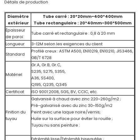
Détails de production
Diamètre
Tube carré : 20*20mm~400*400mm
extérieur
Tube rectangulaire : 20*40mm~300*500mm
Épaisseur
Tube carré et rectangulaire : 0,8 à 20 mm
de paroi
Longueur
3-12M selon les exigences du client
Profilé creux : ASTM A500, EN10219, EN10210, JIS3466,
Standard
GB/T 6728
Gr.A, Gr.B, Gr.C,
S235, S275, S355,
Matériel
A36, SS400,
Q195, Q235, Q345
Certificat
ISO 9001:2008, SGS, BV, CCIC, etc.
Galvanisé à chaud avec zinc 220~260g/m2 ;
Pré-galvanisé avec du zinc 30~150g/m2
Finition du
Peint avec une laque noire/vernis;
tuyau
Huile sur la surface pour éviter la rouille ;
Tuyau nu sans peinture :
Extrémité lisse/Extrémité biseautée ;