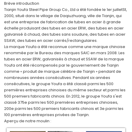
Brève introduction
Tianjin Youfa Steel Pipe Group Co., Ltd a été fondée le 1er juillet
St
,
2000, situé dans le village de Daqiuzhuang, ville de Tianjin, qui
est une entreprise de fabrication de tubes en acier à grande
échelle produisant des tubes en acier ERW, des tubes en acier
galvanisé à chaud, des tubes sans soudure, des tubes en acier
SSAW, des tubes en acier carrés/rectangulaires.
La marque Youfa a été reconnue comme une marque chinoise
renommée par le Bureau des marques SAIC en mars 2008. Les
tubes en acier ERW, galvanisés à chaud et SSAW de la marque
Youfa ont été récompensés par le gouvernement de Tianjin
comme « produit de marque célèbre de Tianjin » pendant de
nombreuses années consécutives. Pendant six années
consécutives, le groupe Youfa a été classé parmi les 500
premières entreprises chinoises du même secteur et parmi les
500 premiers fabricants chinois. En 2012, le groupe Youfa s'est
classé 375e parmi les 500 premières entreprises chinoises,
200e parmi les 500 premiers fabricants chinois et 3e parmi les
100 premières entreprises privées de Tianjin.
Aperçu de notre moulin :