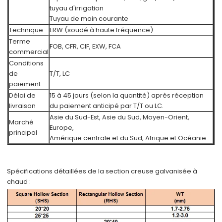
tuyau d'irrigation
Tuyau de main courante
Technique
ERW (soudé à haute fréquence)
Terme
FOB, CFR, CIF, EXW, FCA
commercial
Conditions
de
T/T, LC
paiement
Délai de
15 à 45 jours (selon la quantité) après réception
livraison
du paiement anticipé par T/T ou LC.
Asie du Sud-Est, Asie du Sud, Moyen-Orient,
Marché
Europe,
principal
Amérique centrale et du Sud, Afrique et Océanie
Spécifications détaillées de la section creuse galvanisée à
chaud :