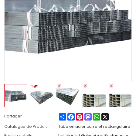
Share
Facebook
Pinterest
Mastodon
WhatsApp
X
Partager
Catalogue de Produit
Tube en acier carré et rectangulaire
English details
hot dipped Galvanized Rectangular