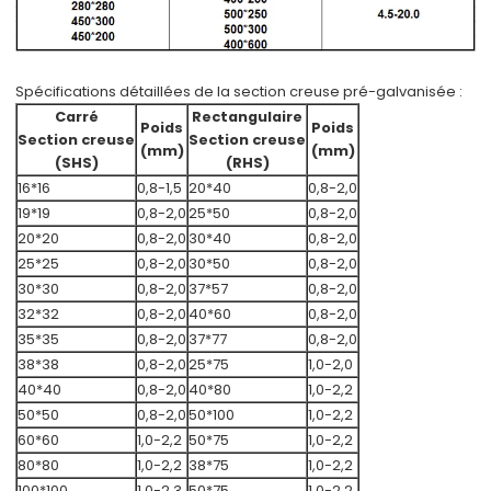
Spécifications détaillées de la section creuse pré-galvanisée :
Carré
Rectangulaire
Poids
Poids
Section creuse
Section creuse
(mm)
(mm)
(SHS)
(RHS)
16*16
0,8-1,5
20*40
0,8-2,0
19*19
0,8-2,0
25*50
0,8-2,0
20*20
0,8-2,0
30*40
0,8-2,0
25*25
0,8-2,0
30*50
0,8-2,0
30*30
0,8-2,0
37*57
0,8-2,0
32*32
0,8-2,0
40*60
0,8-2,0
35*35
0,8-2,0
37*77
0,8-2,0
38*38
0,8-2,0
25*75
1,0-2,0
40*40
0,8-2,0
40*80
1,0-2,2
50*50
0,8-2,0
50*100
1,0-2,2
60*60
1,0-2,2
50*75
1,0-2,2
80*80
1,0-2,2
38*75
1,0-2,2
100*100
1,0-2,3
50*75
1,0-2,2