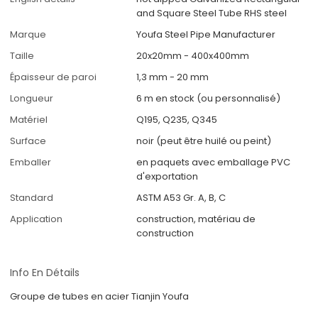
and Square Steel Tube RHS steel
Marque
Youfa Steel Pipe Manufacturer
Taille
20x20mm - 400x400mm
Épaisseur de paroi
1,3 mm - 20 mm
Longueur
6 m en stock (ou personnalisé)
Matériel
Q195, Q235, Q345
Surface
noir (peut être huilé ou peint)
Emballer
en paquets avec emballage PVC
d'exportation
Standard
ASTM A53 Gr. A, B, C
Application
construction, matériau de
construction
Info En Détails
Groupe de tubes en acier Tianjin Youfa