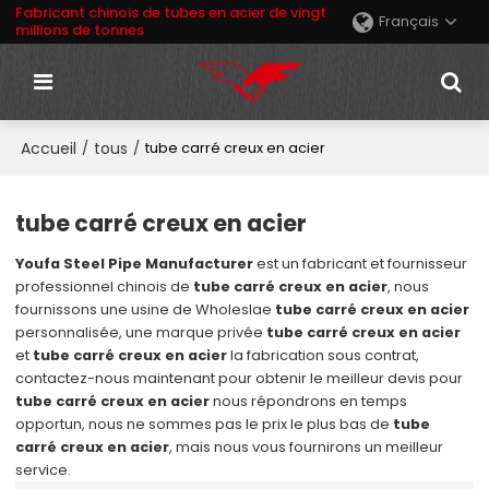
Fabricant chinois de tubes en acier de vingt
Français
millions de tonnes
Accueil
tous
/
/
tube carré creux en acier
tube carré creux en acier
Youfa Steel Pipe Manufacturer
est un fabricant et fournisseur
professionnel chinois de
tube carré creux en acier
, nous
fournissons une usine de Wholeslae
tube carré creux en acier
personnalisée, une marque privée
tube carré creux en acier
et
tube carré creux en acier
la fabrication sous contrat,
contactez-nous maintenant pour obtenir le meilleur devis pour
tube carré creux en acier
nous répondrons en temps
opportun, nous ne sommes pas le prix le plus bas de
tube
carré creux en acier
, mais nous vous fournirons un meilleur
service.