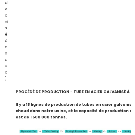
al
v
a
ni
s
é
à
c
h
a
u
d
)
PROCÉDÉ DE PRODUCTION - TUBE EN ACIER GALVANISÉ À 
Il y a 18 lignes de production de tubes en acier galvanisé
chaud dans notre usine, et la capacité de production a
est de 1 500 000 tonnes.