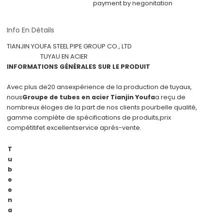
payment by negonitation
Info En Détails
TIANJIN YOUFA STEEL PIPE GROUP CO., LTD
TUYAU EN ACIER
INFORMATIONS GÉNÉRALES SUR LE PRODUIT
Avec plus de
20 ans
expérience de la production de tuyaux,
nous
Groupe de tubes en acier Tianjin Youfa
a reçu de
nombreux éloges de la part de nos clients pour
belle qualité
,
gamme complète de spécifications de produits,
prix
compétitif
et excellent
service après-vente
.
T
u
b
e
e
n
a