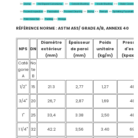
RÉFÉRENCE NORME : ASTM A53/ GRADE A/B, ANNEXE 40
Diamètre
Épaisseur
Poids
Pressi
NPS
DN
extérieur
de paroi
unitaire
d'essa
(mm)
(mm)
(kg/m)
(kpax1
Caté
No
gorie
te
A
B
1/2"
15
21.3
2,77
1,27
48
3/4"
20
26,7
2,87
1,69
48
1"
25
33,4
3.38
2,50
48
1 1/4"
32
42.2
3,56
3.40
69