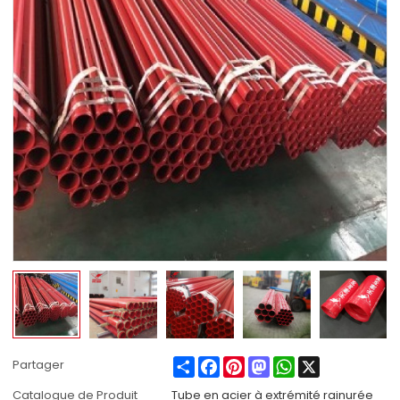
Share
Facebook
Pinterest
Mastodon
WhatsApp
X
Partager
Catalogue de Produit
Tube en acier à extrémité rainurée