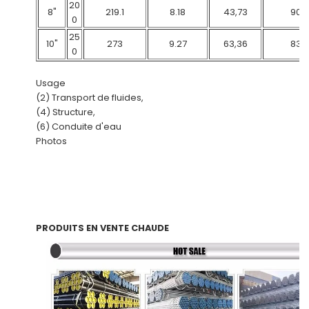
20
8"
219.1
8.18
43,73
90
0
25
10"
273
9.27
63,36
83
0
Usage
(2) Transport de fluides,
(4) Structure,
(6) Conduite d'eau
Photos
PRODUITS EN VENTE CHAUDE