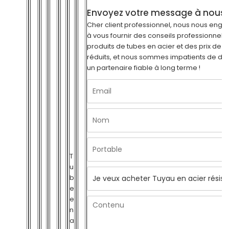
Envoyez votre message à nous
Cher client professionnel, nous nous eng
à vous fournir des conseils professionnels 
produits de tubes en acier et des prix de p
réduits, et nous sommes impatients de de
un partenaire fiable à long terme !
T
u
b
e
e
n
a