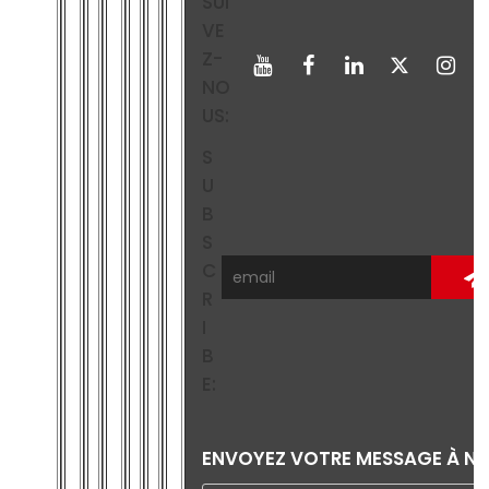
SUI
VE
Z-
NO
US:
S
U
B
S
C
R
I
B
E:
ENVOYEZ VOTRE MESSAGE À N