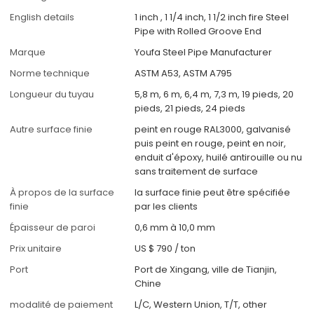
English details
1 inch , 1 1/4 inch, 1 1/2 inch fire Steel
Pipe with Rolled Groove End
Marque
Youfa Steel Pipe Manufacturer
Norme technique
ASTM A53, ASTM A795
Longueur du tuyau
5,8 m, 6 m, 6,4 m, 7,3 m, 19 pieds, 20
pieds, 21 pieds, 24 pieds
Autre surface finie
peint en rouge RAL3000, galvanisé
puis peint en rouge, peint en noir,
enduit d'époxy, huilé antirouille ou nu
sans traitement de surface
À propos de la surface
la surface finie peut être spécifiée
finie
par les clients
Épaisseur de paroi
0,6 mm à 10,0 mm
Prix unitaire
US $ 790
/
ton
Port
Port de Xingang, ville de Tianjin,
Chine
modalité de paiement
L/C, Western Union, T/T, other