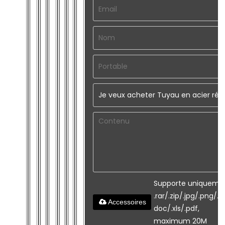
Supporte uniqueme
.rar/.zip/.jpg/.png/.gi
Accessoires
doc/.xls/.pdf,
maximum 20M