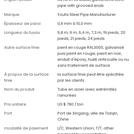
pipe with grooved ends
Marque
Youfa Steel Pipe Manufacturer
Épaisseur de paroi
0,6 mm à 10,0 mm
Longueur du tuyau
5,8 m, 6 m, 6,4 m, 7,3 m, 19 pieds, 20
pieds, 21 pieds, 24 pieds
Autre surface finie
peint en rouge RAL3000, galvanisé
puis peint en rouge, peint en noir,
enduit d'époxy, huilé antirouille ou nu
sans traitement de surface
À propos de la surface
la surface finie peut être spécifiée
finie
par les clients
Nom du produit
Tube en acier avec extrémités
rainurées
Prix unitaire
US $ 790
/
ton
Port
Port de Xingang, ville de Tianjin,
Chine
modalité de paiement
L/C, Western Union, T/T, other