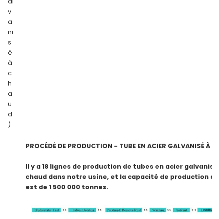
al
v
a
ni
s
é
à
c
h
a
u
d
)
PROCÉDÉ DE PRODUCTION - TUBE EN ACIER GALVANISÉ À 
Il y a 18 lignes de production de tubes en acier galvanisé
chaud dans notre usine, et la capacité de production a
est de 1 500 000 tonnes.