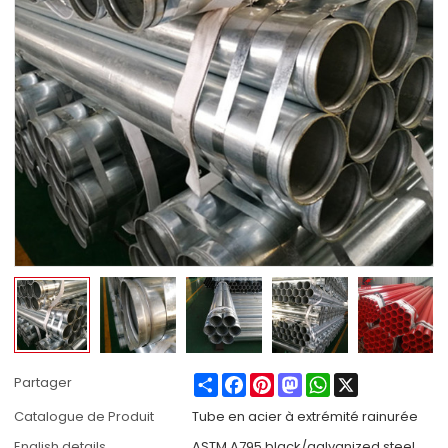
Share
Facebook
Pinterest
Mastodon
WhatsApp
X
Partager
Catalogue de Produit
Tube en acier à extrémité rainurée
English details
ASTM A795 black/galvanized steel