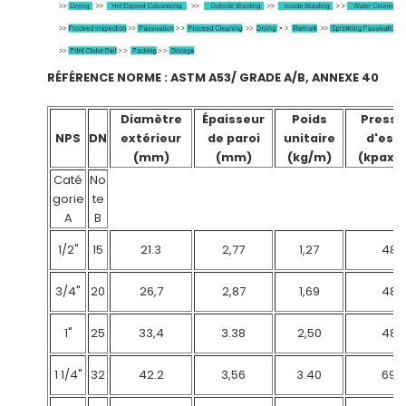
RÉFÉRENCE NORME : ASTM A53/ GRADE A/B, ANNEXE 40
Diamètre
Épaisseur
Poids
Pressi
NPS
DN
extérieur
de paroi
unitaire
d'essa
(mm)
(mm)
(kg/m)
(kpax1
Caté
No
gorie
te
A
B
1/2"
15
21.3
2,77
1,27
48
3/4"
20
26,7
2,87
1,69
48
1"
25
33,4
3.38
2,50
48
1 1/4"
32
42.2
3,56
3.40
69