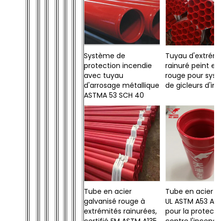
Système de
Tuyau d'extrém
protection incendie
rainuré peint en
avec tuyau
rouge pour sys
d'arrosage métallique
de gicleurs d'in
ASTMA 53 SCH 40
Tube en acier
Tube en acier ce
galvanisé rouge à
UL ASTM A53 A7
extrémités rainurées,
pour la protecti