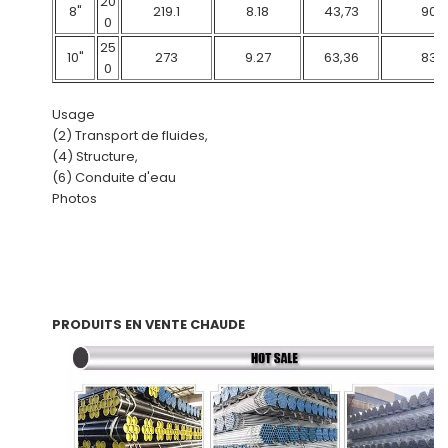
20
8"
219.1
8.18
43,73
90
0
25
10"
273
9.27
63,36
83
0
Usage
(2) Transport de fluides,
(4) Structure,
(6) Conduite d'eau
Photos
PRODUITS EN VENTE CHAUDE