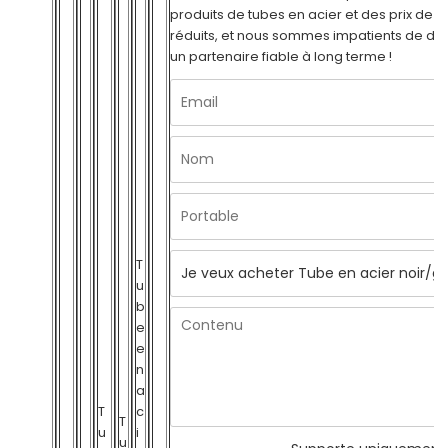
produits de tubes en acier et des prix de p
réduits, et nous sommes impatients de de
un partenaire fiable à long terme !
T
u
b
e
e
n
a
T
c
T
u
i
u