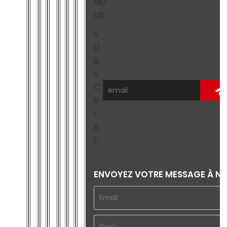
NO
US:
S
U
B
S
C
R
I
B
E:
ENVOYEZ VOTRE MESSAGE À N