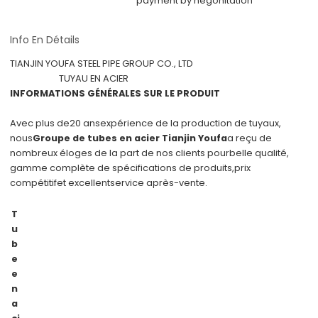
payment by negonitation
Info En Détails
TIANJIN YOUFA STEEL PIPE GROUP CO., LTD
TUYAU EN ACIER
INFORMATIONS GÉNÉRALES SUR LE PRODUIT
Avec plus de
20 ans
expérience de la production de tuyaux,
nous
Groupe de tubes en acier Tianjin Youfa
a reçu de
nombreux éloges de la part de nos clients pour
belle qualité
,
gamme complète de spécifications de produits,
prix
compétitif
et excellent
service après-vente
.
T
u
b
e
e
n
a