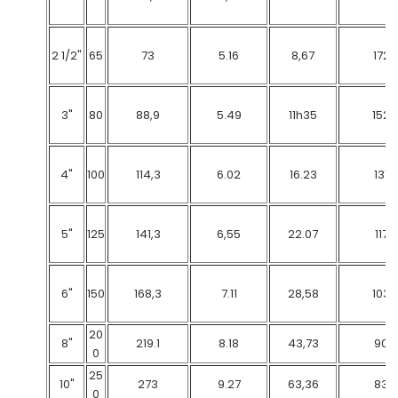
2 1/2"
65
73
5.16
8,67
172
3"
80
88,9
5.49
11h35
152
4"
100
114,3
6.02
16.23
131
5"
125
141,3
6,55
22.07
117
6"
150
168,3
7.11
28,58
103
20
8"
219.1
8.18
43,73
90
0
25
10"
273
9.27
63,36
83
0