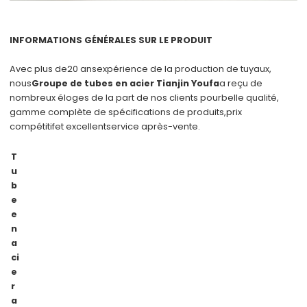
INFORMATIONS GÉNÉRALES SUR LE PRODUIT
Avec plus de
20 ans
expérience de la production de tuyaux,
nous
Groupe de tubes en acier Tianjin Youfa
a reçu de
nombreux éloges de la part de nos clients pour
belle qualité
,
gamme complète de spécifications de produits,
prix
compétitif
et excellent
service après-vente
.
T
u
b
e
e
n
a
ci
e
r
a