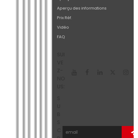
Aperçu des informations
Prix Réf.
Vidéo
FAQ
SUI
VE
Z-
NO
US:
S
U
B
S
C