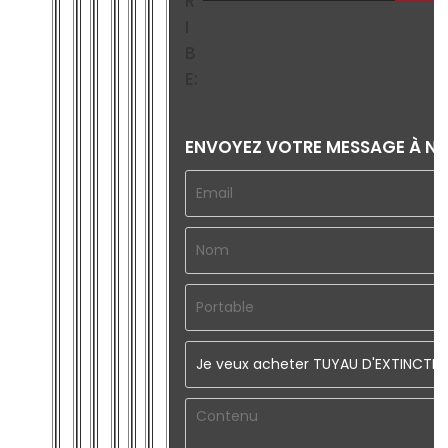
R
I
B
E:
ENVOYEZ VOTRE MESSAGE À N