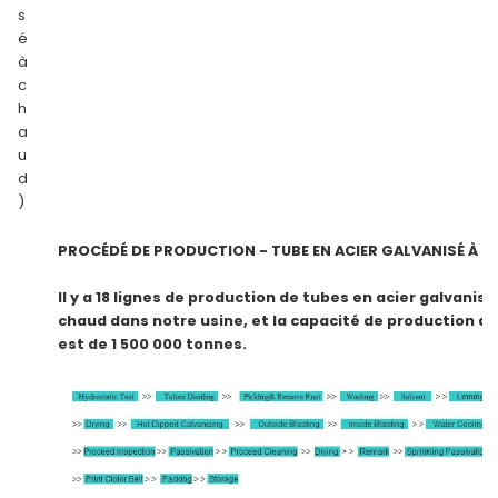
s
é
à
c
h
a
u
d
)
PROCÉDÉ DE PRODUCTION - TUBE EN ACIER GALVANISÉ À 
Il y a 18 lignes de production de tubes en acier galvanisé
chaud dans notre usine, et la capacité de production a
est de 1 500 000 tonnes.