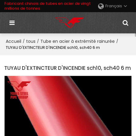
Fabricant chinois de tubes en acier de vingt
Français
millions de tonnes
Accueil
tous
Tube en acier à extrémité rainurée
/
/
/
TUYAU D'EXTINCTEUR D'INCENDIE sch10, sch40 6 m
TUYAU D'EXTINCTEUR D'INCENDIE sch10, sch40 6 m