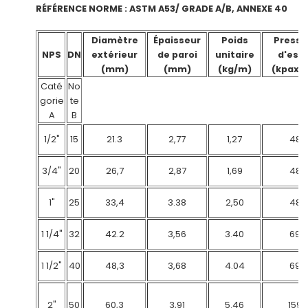
RÉFÉRENCE NORME : ASTM A53/ GRADE A/B, ANNEXE 40
Diamètre
Épaisseur
Poids
Pressi
NPS
DN
extérieur
de paroi
unitaire
d'essa
(mm)
(mm)
(kg/m)
(kpax1
Caté
No
gorie
te
A
B
1/2"
15
21.3
2,77
1,27
48
3/4"
20
26,7
2,87
1,69
48
1"
25
33,4
3.38
2,50
48
1 1/4"
32
42.2
3,56
3.40
69
1 1/2"
40
48,3
3,68
4.04
69
2"
50
60,3
3,91
5.46
159