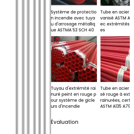
Système de protectio
Tube en acier n
n incendie avec tuya
vanisé ASTM A7
u d'arrosage métalliq
ec extrémités r
ue ASTMA 53 SCH 40
es
Tuyau d'extrémité rai
Tube en acier g
nuré peint en rouge p
sé rouge à extr
our système de gicle
rainurées, certif
urs d'incendie
ASTM A135 A795
Évaluation