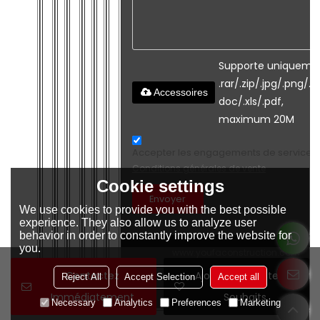
Supporte uniqueme
.rar/.zip/.jpg/.png/.gi
Accessoires
doc/.xls/.pdf,
maximum 20M
Accepter les engagements de service.,
Conditions générales de vente
Cookie settings
Envoyer
We use cookies to provide you with the best possible
experience. They also allow us to analyze user
behavior in order to constantly improve the website for
you.
www.youfaconstruction.com
Contactez
Ajouter À La Liste De
Copyright © 2026
Tianjin Youfa internati
Reject All
Accept Selection
Accept all
trade Co., Ltd
Immédiatement
Souhaits
Necessary
Analytics
Preferences
Marketing