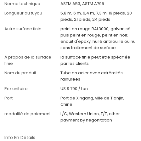
Norme technique
ASTM A53, ASTM A795
Longueur du tuyau
5,8 m, 6 m, 6,4 m, 7,3 m, 19 pieds, 20
pieds, 21 pieds, 24 pieds
Autre surface finie
peint en rouge RAL3000, galvanisé
puis peint en rouge, peint en noir,
enduit d'époxy, huilé antirouille ou nu
sans traitement de surface
À propos de la surface
la surface finie peut être spécifiée
finie
par les clients
Nom du produit
Tube en acier avec extrémités
rainurées
Prix unitaire
US $ 790
/
ton
Port
Port de Xingang, ville de Tianjin,
Chine
modalité de paiement
L/C, Western Union, T/T, other
payment by negonitation
Info En Détails