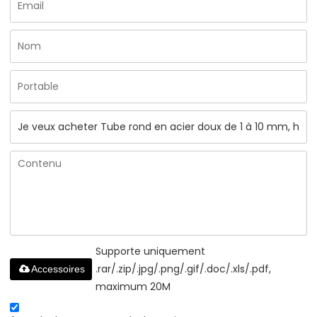
Supporte uniquement
.rar/.zip/.jpg/.png/.gif/.doc/.xls/.pdf,
Accessoires
maximum 20M