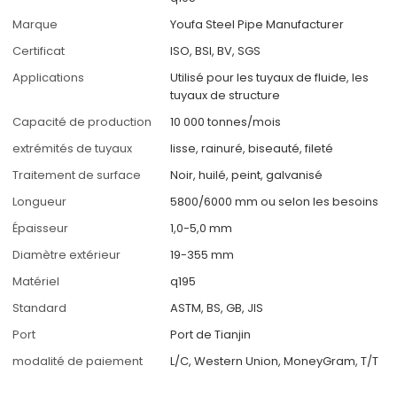
Marque
Youfa Steel Pipe Manufacturer
Certificat
ISO, BSI, BV, SGS
Applications
Utilisé pour les tuyaux de fluide, les
tuyaux de structure
Capacité de production
10 000 tonnes/mois
extrémités de tuyaux
lisse, rainuré, biseauté, fileté
Traitement de surface
Noir, huilé, peint, galvanisé
Longueur
5800/6000 mm ou selon les besoins
Épaisseur
1,0-5,0 mm
Diamètre extérieur
19-355 mm
Matériel
q195
Standard
ASTM, BS, GB, JIS
Port
Port de Tianjin
modalité de paiement
L/C, Western Union, MoneyGram, T/T