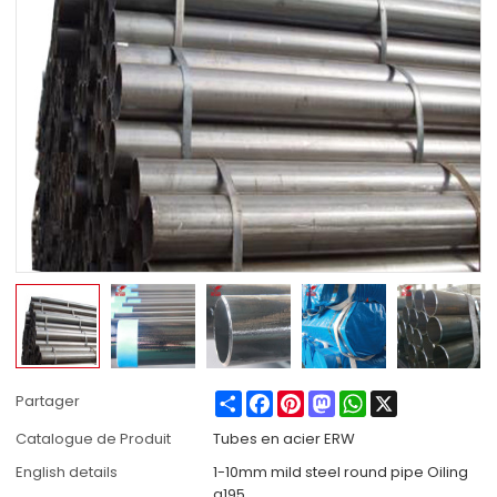
Share
Facebook
Pinterest
Mastodon
WhatsApp
X
Partager
Catalogue de Produit
Tubes en acier ERW
English details
1-10mm mild steel round pipe Oiling
q195