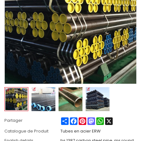
Share
Facebook
Pinterest
Mastodon
WhatsApp
X
Partager
Catalogue de Produit
Tubes en acier ERW
English details
bs 1387 carbon steel pipe, ms round