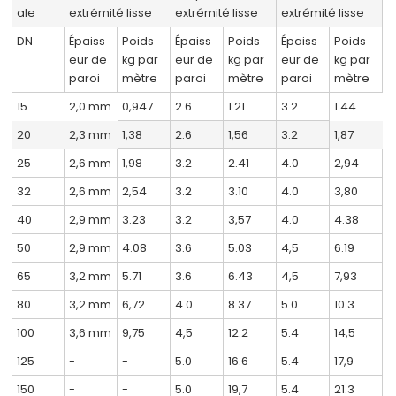
ale
extrémité lisse
extrémité lisse
extrémité lisse
DN
Épaiss
Poids
Épaiss
Poids
Épaiss
Poids
eur de
kg par
eur de
kg par
eur de
kg par
paroi
mètre
paroi
mètre
paroi
mètre
15
2,0 mm
0,947
2.6
1.21
3.2
1.44
20
2,3 mm
1,38
2.6
1,56
3.2
1,87
25
2,6 mm
1,98
3.2
2.41
4.0
2,94
32
2,6 mm
2,54
3.2
3.10
4.0
3,80
40
2,9 mm
3.23
3.2
3,57
4.0
4.38
50
2,9 mm
4.08
3.6
5.03
4,5
6.19
65
3,2 mm
5.71
3.6
6.43
4,5
7,93
80
3,2 mm
6,72
4.0
8.37
5.0
10.3
100
3,6 mm
9,75
4,5
12.2
5.4
14,5
125
-
-
5.0
16.6
5.4
17,9
150
-
-
5.0
19,7
5.4
21.3