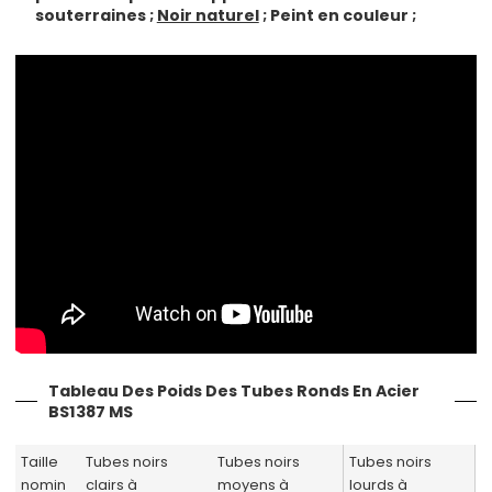
souterraines ;
Noir naturel
;
Peint en couleur
;
Tableau Des Poids Des Tubes Ronds En Acier
BS1387 MS
Taille
Tubes noirs
Tubes noirs
Tubes noirs
nomin
clairs à
moyens à
lourds à