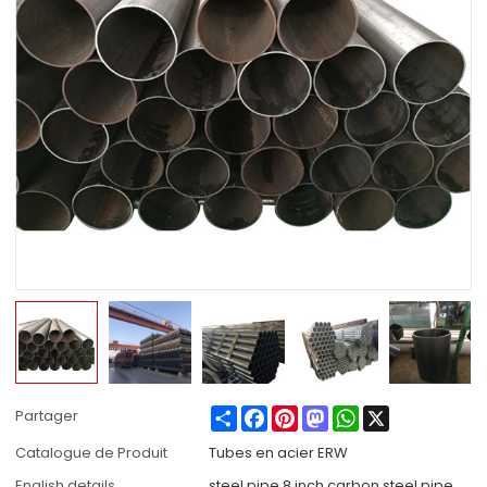
Share
Facebook
Pinterest
Mastodon
WhatsApp
X
Partager
Catalogue de Produit
Tubes en acier ERW
English details
steel pipe 8 inch carbon steel pipe