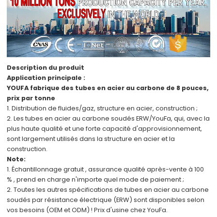
Description du produit
Application principale :
YOUFA fabrique des tubes en acier au carbone de 8 pouces,
prix par tonne
1. Distribution de fluides/gaz,
structure en acier,
construction ;
2.
Les tubes en acier au carbone soudés ERW/YouFa,
qui, avec
la
plus haute qualité
et
une forte capacité d'approvisionnement,
sont
largement utilisés dans
la structure en acier
et
la
construction.
Note:
1. Échantillonnage
gratuit
,
assurance qualité
après-vente
à 100
%
,
prend en charge
n'importe quel mode de paiement
;
2.
Toutes les autres spécifications
de
tubes en acier au carbone
soudés par résistance électrique (ERW)
sont disponibles
selon
vos besoins (OEM et ODM) !
Prix d'usine
chez YouFa.