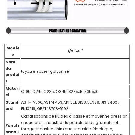
Modèl
1/2''-8''
e
Nom
du
tuyau en acier galvanisé
produi
t
Matéri
Q195, Q215, Q235, Q345, S235JR, S355J0
el
Stand
ASTM A500,ASTM A53,API 5L,BS1387, EN39, JIS 3466 ;
ard
EN10219, GB/T 13793-1992
Canalisations de fluides à basse et moyenne pression,
chaudières, industrie du pétrole et du gaz naturel,
Foncti
forage, industrie chimique, industrie électrique,
onnali