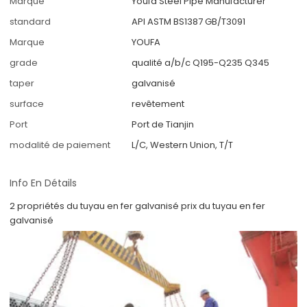
Marque
Youfa Steel Pipe Manufacturer
standard
API ASTM BS1387 GB/T3091
Marque
YOUFA
grade
qualité a/b/c Q195-Q235 Q345
taper
galvanisé
surface
revêtement
Port
Port de Tianjin
modalité de paiement
L/C, Western Union, T/T
Info En Détails
2 propriétés du tuyau en fer galvanisé prix du tuyau en fer
galvanisé