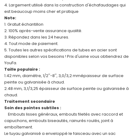
4. Largement utilisé dans la construction d'échafaudages qui
est
beaucoup moins cher et pratique
Note:
1.
Gratuit
échantillon
2.
100%
après-vente
assurance qualité.
3. Répondez dans les 24 heures.
4. Tout mode de paiement.
5. Toutes les autres spécifications de tubes en acier sont
disponibles
selon vos besoins !
Prix d'usine
vous obtiendrez de
YouFa.
Taille populaire :
1.
42 mm, diamètre, 1/2''-8'', 3,0/3,2 mm
épaisseur de surface
peinte ou galvanisée à chaud.
2.
48 mm, 3,1/3,25
épaisseur de surface peinte ou galvanisée à
chaud.
Traitement secondaire
Soin des pointes subtiles :
Embouts lisses généraux, embouts filetés avec raccord et
capuchons, embouts biseautés, rainurés roulés, joint à
emboîtement.
Le tuyau galvanisé a enveloppé le faisceau avec un sac