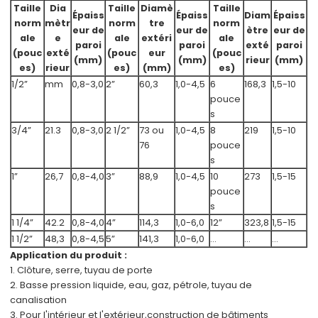
Taille
Dia
Taille
Diamè
Taille
Épaiss
Épaiss
Diam
Épaiss
norm
mètr
norm
tre
norm
eur de
eur de
ètre
eur de
ale
e
ale
extéri
ale
paroi
paroi
exté
paroi
(pouc
exté
(pouc
eur
(pouc
(mm)
(mm)
rieur
(mm)
es)
rieur
es)
(mm)
es)
1/2”
mm
0,8-3,0
2”
60,3
1,0-4,5
6
168,3
1,5-10
pouce
s
3/4”
21.3
0,8-3,0
2 1/2”
73 ou
1,0-4,5
8
219
1,5-10
76
pouce
s
1”
26,7
0,8-4,0
3”
88,9
1,0-4,5
10
273
1,5-15
pouce
s
1 1/4”
42.2
0,8-4,0
4”
114,3
1,0-6,0
12”
323,8
1,5-15
1 1/2”
48,3
0,8-4,5
5”
141,3
1,0-6,0
...
...
...
Application du produit :
1. Clôture, serre, tuyau de porte
2. Basse pression
liquide, eau, gaz, pétrole
, tuyau de
canalisation
3. Pour l'intérieur et l'extérieur,
construction de bâtiments