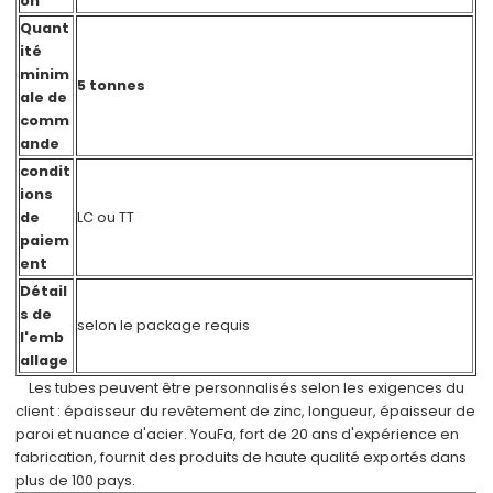
on
Quant
ité
minim
5 tonnes
ale de
comm
ande
condit
ions
de
LC ou TT
paiem
ent
Détail
s de
selon le package requis
l'emb
allage
Les tubes peuvent être personnalisés selon les exigences du
client : épaisseur du revêtement de zinc, longueur, épaisseur de
paroi et nuance d'acier. YouFa, fort de 20 ans d'expérience en
fabrication, fournit des produits de haute qualité exportés dans
plus de 100 pays.