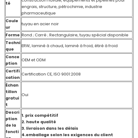
construction navale, équipements et pipelines pour
té
engrais, structure, pétrochimie, industrie
pharmaceutique
Coule
tuyau en acier noir
ur
Forme
Rond ; Carré ; Rectangulaire, tuyau spécial disponible
Techni
ERW, laminé à chaud, laminé à froid, étiré à froid
que
Conce
OEM et ODM
ption
Certifi
Certification CE, ISO 9001:2008
cation
Échan
tillon
Oui
gratui
t
Descri
1. prix compétitif
ption
2. haute qualité
de la
3. livraison dans les délais
foncti
4.emballage selon les exigences du client