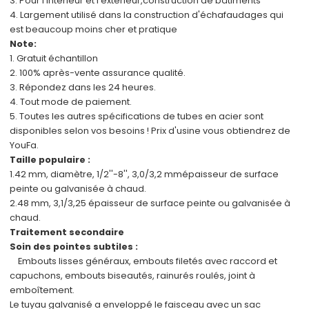
3. Pour l'intérieur et l'extérieur,
construction de bâtiments
4. Largement utilisé dans la construction d'échafaudages qui
est
beaucoup moins cher et pratique
Note:
1.
Gratuit
échantillon
2.
100%
après-vente
assurance qualité.
3. Répondez dans les 24 heures.
4. Tout mode de paiement.
5. Toutes les autres spécifications de tubes en acier sont
disponibles
selon vos besoins !
Prix d'usine
vous obtiendrez de
YouFa.
Taille populaire :
1.
42 mm, diamètre, 1/2''-8'', 3,0/3,2 mm
épaisseur de surface
peinte ou galvanisée à chaud.
2.
48 mm, 3,1/3,25
épaisseur de surface peinte ou galvanisée à
chaud.
Traitement secondaire
Soin des pointes subtiles :
Embouts lisses généraux, embouts filetés avec raccord et
capuchons, embouts biseautés, rainurés roulés, joint à
emboîtement.
Le tuyau galvanisé a enveloppé le faisceau avec un sac