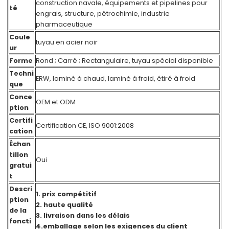
construction navale, équipements et pipelines pour
té
engrais, structure, pétrochimie, industrie
pharmaceutique
Coule
tuyau en acier noir
ur
Forme
Rond ; Carré ; Rectangulaire, tuyau spécial disponible
Techni
ERW, laminé à chaud, laminé à froid, étiré à froid
que
Conce
OEM et ODM
ption
Certifi
Certification CE, ISO 9001:2008
cation
Échan
tillon
Oui
gratui
t
Descri
1. prix compétitif
ption
2. haute qualité
de la
3. livraison dans les délais
foncti
4.emballage selon les exigences du client