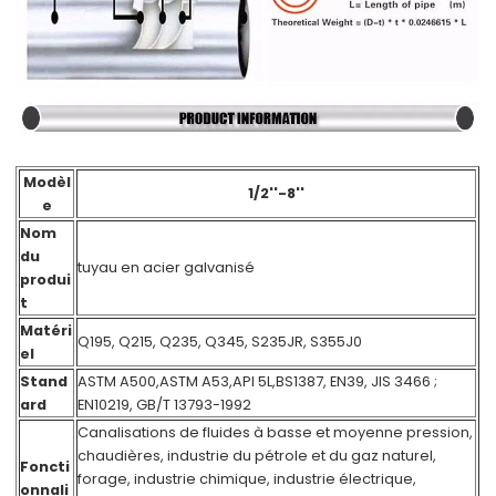
Modèl
1/2''-8''
e
Nom
du
tuyau en acier galvanisé
produi
t
Matéri
Q195, Q215, Q235, Q345, S235JR, S355J0
el
Stand
ASTM A500,ASTM A53,API 5L,BS1387, EN39, JIS 3466 ;
ard
EN10219, GB/T 13793-1992
Canalisations de fluides à basse et moyenne pression,
chaudières, industrie du pétrole et du gaz naturel,
Foncti
forage, industrie chimique, industrie électrique,
onnali