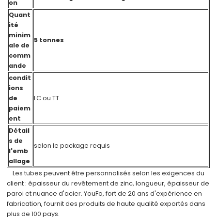
on
Quant
ité
minim
5 tonnes
ale de
comm
ande
condit
ions
de
LC ou TT
paiem
ent
Détail
s de
selon le package requis
l'emb
allage
Les tubes peuvent être personnalisés selon les exigences du
client : épaisseur du revêtement de zinc, longueur, épaisseur de
paroi et nuance d'acier. YouFa, fort de 20 ans d'expérience en
fabrication, fournit des produits de haute qualité exportés dans
plus de 100 pays.