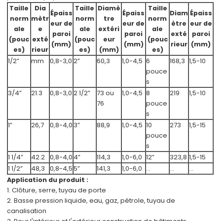
Taille
Dia
Taille
Diamè
Taille
Épaiss
Épaiss
Diam
Épaiss
norm
mètr
norm
tre
norm
eur de
eur de
ètre
eur de
ale
e
ale
extéri
ale
paroi
paroi
exté
paroi
(pouc
exté
(pouc
eur
(pouc
(mm)
(mm)
rieur
(mm)
es)
rieur
es)
(mm)
es)
1/2”
mm
0,8-3,0
2”
60,3
1,0-4,5
6
168,3
1,5-10
pouce
s
3/4”
21.3
0,8-3,0
2 1/2”
73 ou
1,0-4,5
8
219
1,5-10
76
pouce
s
1”
26,7
0,8-4,0
3”
88,9
1,0-4,5
10
273
1,5-15
pouce
s
1 1/4”
42.2
0,8-4,0
4”
114,3
1,0-6,0
12”
323,8
1,5-15
1 1/2”
48,3
0,8-4,5
5”
141,3
1,0-6,0
...
...
...
Application du produit :
1. Clôture, serre, tuyau de porte
2. Basse pression
liquide, eau, gaz, pétrole
, tuyau de
canalisation