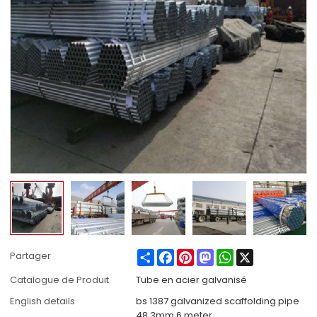
Share
Facebook
Pinterest
Mastodon
WhatsApp
X
Partager
Catalogue de Produit
Tube en acier galvanisé
English details
bs 1387 galvanized scaffolding pipe
48.3mm 6 meter