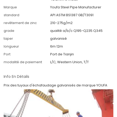
Marque
Youfa Steel Pipe Manufacturer
standard
API ASTM BS1387 GB/T3091
revêtement de zinc
210-275g/m2
grade
qualité a/b/c Q195-Q235 Q345
taper
galvanisé
longueur
6m 12m
Port
Port de Tianjin
modalité de paiement
L/C, Western Union, T/T
Info En Détails
Prix des tuyaux d'échafaudage galvanisés de marque YOUFA