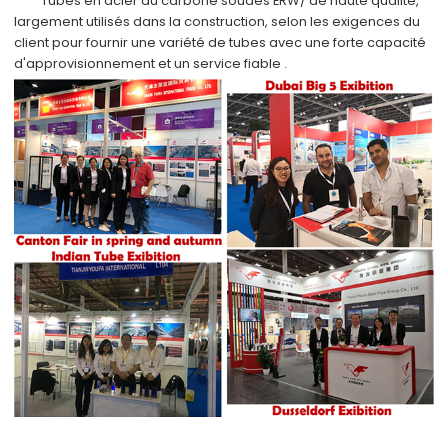
Tubes en acier au carbone soudés ERW/
de haute qualité,
largement utilisés dans
la construction,
selon
les exigences du
client
pour fournir une variété de tubes avec
une forte capacité
d'approvisionnement
et
un service fiable
.