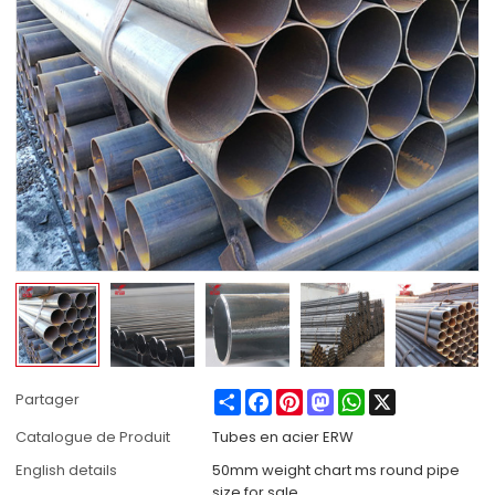
Share
Facebook
Pinterest
Mastodon
WhatsApp
X
Partager
Catalogue de Produit
Tubes en acier ERW
English details
50mm weight chart ms round pipe
size for sale