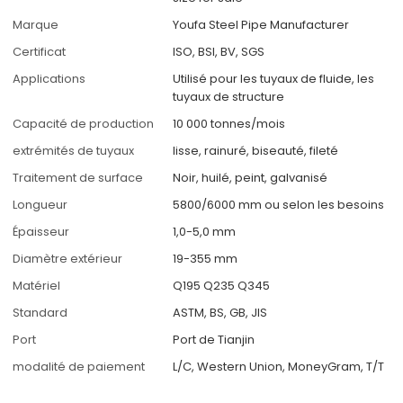
Marque
Youfa Steel Pipe Manufacturer
Certificat
ISO, BSI, BV, SGS
Applications
Utilisé pour les tuyaux de fluide, les
tuyaux de structure
Capacité de production
10 000 tonnes/mois
extrémités de tuyaux
lisse, rainuré, biseauté, fileté
Traitement de surface
Noir, huilé, peint, galvanisé
Longueur
5800/6000 mm ou selon les besoins
Épaisseur
1,0-5,0 mm
Diamètre extérieur
19-355 mm
Matériel
Q195 Q235 Q345
Standard
ASTM, BS, GB, JIS
Port
Port de Tianjin
modalité de paiement
L/C, Western Union, MoneyGram, T/T