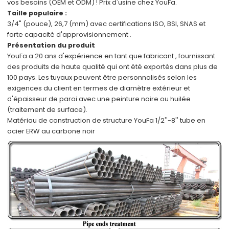
vos besoins (OEM et ODM) !
Prix d'usine
chez YouFa.
Taille populaire :
3/4" (pouce), 26,7 (mm)
avec certifications
ISO, BSI, SNAS
et
forte capacité d'approvisionnement
.
Présentation du produit
YouFa a
20 ans d'expérience en tant que fabricant
,
fournissant
des produits de haute qualité qui ont été
exportés dans plus de
100 pays.
Les tuyaux peuvent être
personnalisés
selon
les
exigences du client
en termes de diamètre extérieur et
d'épaisseur de paroi avec
une peinture noire ou huilée
(traitement de surface).
Matériau de construction de structure YouFa 1/2''-8'' tube en
acier ERW au carbone noir