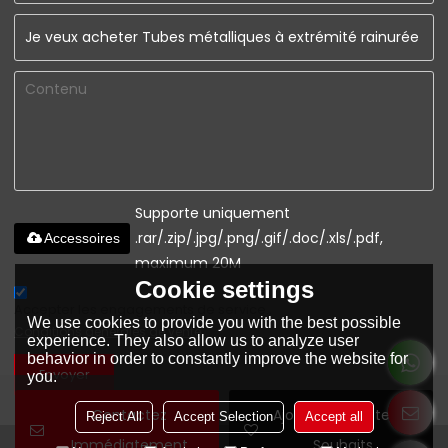
Supporte uniquement
.rar/.zip/.jpg/.png/.gif/.doc/.xls/.pdf,
Accessoires
maximum 20M
Cookie settings
Accepter les engagements de service.,
We use cookies to provide you with the best possible
Conditions générales de vente
experience. They also allow us to analyze user
behavior in order to constantly improve the website for
Envoyer
you.
Contactez
Ajouter À La Liste De
Reject All
Accept Selection
Accept all
Immédiatement
Souhaits