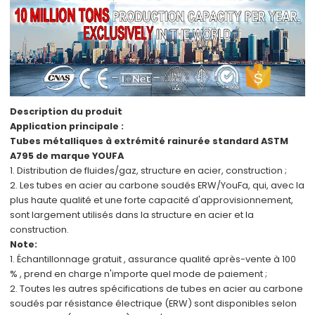
Description du produit
Application principale :
Tubes métalliques à extrémité rainurée standard ASTM
A795 de marque YOUFA
1. Distribution de fluides/gaz,
structure en acier,
construction ;
2.
Les tubes en acier au carbone soudés ERW/YouFa,
qui, avec
la
plus haute qualité
et
une forte capacité d'approvisionnement,
sont
largement utilisés dans
la structure en acier
et
la
construction.
Note:
1. Échantillonnage
gratuit
,
assurance qualité
après-vente
à 100
%
,
prend en charge
n'importe quel mode de paiement
;
2.
Toutes les autres spécifications
de
tubes en acier au carbone
soudés par résistance électrique (ERW)
sont disponibles
selon