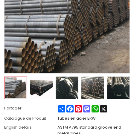
Share
Facebook
Pinterest
Mastodon
WhatsApp
X
Partager
Catalogue de Produit
Tubes en acier ERW
English details
ASTM A795 standard groove end
metal pipes