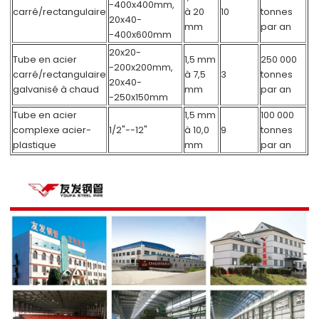
-400x400mm,
carré/rectangulaire
à 20
10
tonnes
20x40-
mm
par an
-400x600mm
20x20-
Tube en acier
1,5 mm
250 000
-200x200mm,
carré/rectangulaire
à 7,5
3
tonnes
20x40-
galvanisé à chaud
mm
par an
-250x150mm
Tube en acier
1,5 mm
100 000
complexe acier-
1/2"--12"
à 10,0
9
tonnes
plastique
mm
par an