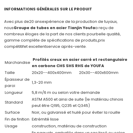
INFORMATIONS GÉNÉRALES SUR LE PRODUIT
Avec plus de
20 ans
expérience de la production de tuyaux,
nous
Groupe de tubes en acier Tianjin Youfa
a reçu de
nombreux éloges de la part de nos clients pour
belle qualité
,
gamme complète de spécifications de produits,
prix
compétitif
et excellent
service après-vente
.
Profilés creux en acier carré et rectangulaire
Marchandise
en carbone CHS SHS RHS de YOUFA
Taille
20x20--400x400mm
20x30--400x600mm
Épaisseur de
1,3-20 mm
paroi
Longueur
5,8 m/6 m ou selon votre demande
ASTM A500 et ainsi de suite (le matériau chinois
Standard
peut être Q195, Q235 et Q345)
Surface
Noir, ou galvanisé et huilé pour éviter la rouille
Fin de finition
Extrémité lisse
Usage
construction, matériau de construction
En paquets, emballés dans un sac tissé ou selon