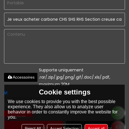
Supporte uniquement
.rar/.zip/.jpg/.png/.gif/.doc/.xls/.pdf,
Accessoires
maximum 20M
Cookie settings
Accepter les engagements de service.,
We use cookies to provide you with the best possible
Conditions générales de vente
experience. They also allow us to analyze user
behavior in order to constantly improve the website for
Envoyer
you.
Contactez
Ajouter À La Liste De
Reject All
Accept Selection
Accept all