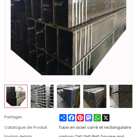
Share
Facebook
Pinterest
Mastodon
WhatsApp
X
Partager
Catalogue de Produit
Tube en acier carré et rectangulaire
English details
carbon CHS SHS RHS Square and