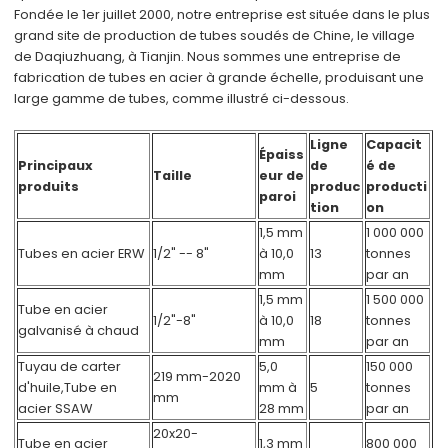
Fondée le 1er juillet 2000, notre entreprise est située dans le plus
grand site de production de tubes soudés de Chine, le village
de Daqiuzhuang, à Tianjin. Nous sommes une entreprise de
fabrication de tubes en acier à grande échelle, produisant une
large gamme de tubes, comme illustré ci-dessous.
Ligne
Capacit
Épaiss
Principaux
de
é de
Taille
eur de
produits
produc
producti
paroi
tion
on
1,5 mm
1 000 000
Tubes en acier ERW
1/2" -- 8"
à 10,0
13
tonnes
mm
par an
1,5 mm
1 500 000
Tube en acier
1/2"-8"
à 10,0
18
tonnes
galvanisé à chaud
mm
par an
Tuyau de carter
5,0
150 000
219 mm-2020
d'huile,
Tube en
mm à
5
tonnes
mm
acier SSAW
28 mm
par an
20x20-
Tube en acier
1,3 mm
800 000