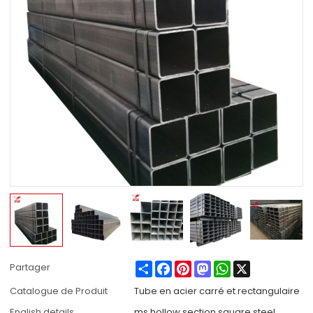
Share
Facebook
Pinterest
Mastodon
WhatsApp
X
Partager
Catalogue de Produit
Tube en acier carré et rectangulaire
English details
ms hollow section square steel