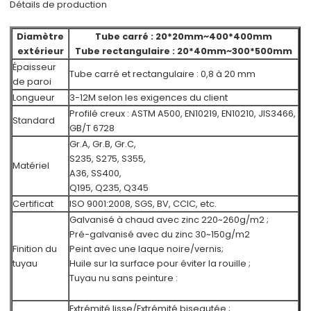
Détails de production
Diamètre
Tube carré : 20*20mm~400*400mm
extérieur
Tube rectangulaire : 20*40mm~300*500mm
Épaisseur
Tube carré et rectangulaire : 0,8 à 20 mm
de paroi
Longueur
3-12M selon les exigences du client
Profilé creux : ASTM A500, EN10219, EN10210, JIS3466,
Standard
GB/T 6728
Gr.A, Gr.B, Gr.C,
S235, S275, S355,
Matériel
A36, SS400,
Q195, Q235, Q345
Certificat
ISO 9001:2008, SGS, BV, CCIC, etc.
Galvanisé à chaud avec zinc 220~260g/m2 ;
Pré-galvanisé avec du zinc 30~150g/m2
Finition du
Peint avec une laque noire/vernis;
tuyau
Huile sur la surface pour éviter la rouille ;
Tuyau nu sans peinture :
Extrémité lisse/Extrémité biseautée ;