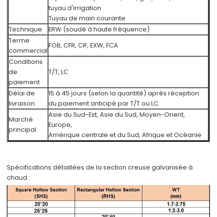
tuyau d'irrigation
Tuyau de main courante
Technique
ERW (soudé à haute fréquence)
Terme
FOB, CFR, CIF, EXW, FCA
commercial
Conditions
de
T/T, LC
paiement
Délai de
15 à 45 jours (selon la quantité) après réception
livraison
du paiement anticipé par T/T ou LC.
Asie du Sud-Est, Asie du Sud, Moyen-Orient,
Marché
Europe,
principal
Amérique centrale et du Sud, Afrique et Océanie
Spécifications détaillées de la section creuse galvanisée à
chaud :