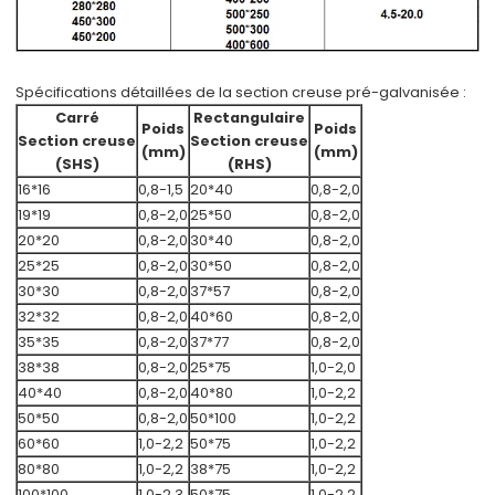
Spécifications détaillées de la section creuse pré-galvanisée :
Carré
Rectangulaire
Poids
Poids
Section creuse
Section creuse
(mm)
(mm)
(SHS)
(RHS)
16*16
0,8-1,5
20*40
0,8-2,0
19*19
0,8-2,0
25*50
0,8-2,0
20*20
0,8-2,0
30*40
0,8-2,0
25*25
0,8-2,0
30*50
0,8-2,0
30*30
0,8-2,0
37*57
0,8-2,0
32*32
0,8-2,0
40*60
0,8-2,0
35*35
0,8-2,0
37*77
0,8-2,0
38*38
0,8-2,0
25*75
1,0-2,0
40*40
0,8-2,0
40*80
1,0-2,2
50*50
0,8-2,0
50*100
1,0-2,2
60*60
1,0-2,2
50*75
1,0-2,2
80*80
1,0-2,2
38*75
1,0-2,2
100*100
1,0-2,3
50*75
1,0-2,2