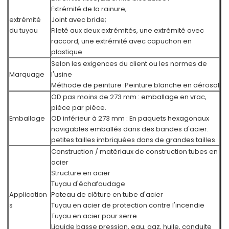
Extrémité de la rainure;
extrémité
Joint avec bride;
du tuyau
Fileté aux deux extrémités, une extrémité avec
raccord, une extrémité avec capuchon en
plastique
Selon les exigences du client ou les normes de
Marquage
l'usine
Méthode de peinture :
Peinture blanche en aérosol
OD pas moins de 273 mm : emballage en vrac,
pièce par pièce.
Emballage
OD inférieur à 273 mm : En paquets hexagonaux
navigables emballés dans des bandes d'acier.
petites tailles imbriquées dans de grandes tailles.
Construction / matériaux de construction tubes en
acier
Structure en acier
Tuyau d'échafaudage
Application
Poteau de clôture en tube d'acier
s
Tuyau en acier de protection contre l'incendie
Tuyau en acier pour serre
Liquide basse pression, eau, gaz, huile, conduite