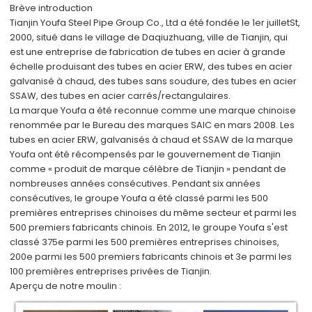
Brève introduction
Tianjin Youfa Steel Pipe Group Co., Ltd a été fondée le 1er juillet
St
,
2000, situé dans le village de Daqiuzhuang, ville de Tianjin, qui
est une entreprise de fabrication de tubes en acier à grande
échelle produisant des tubes en acier ERW, des tubes en acier
galvanisé à chaud, des tubes sans soudure, des tubes en acier
SSAW, des tubes en acier carrés/rectangulaires.
La marque Youfa a été reconnue comme une marque chinoise
renommée par le Bureau des marques SAIC en mars 2008. Les
tubes en acier ERW, galvanisés à chaud et SSAW de la marque
Youfa ont été récompensés par le gouvernement de Tianjin
comme « produit de marque célèbre de Tianjin » pendant de
nombreuses années consécutives. Pendant six années
consécutives, le groupe Youfa a été classé parmi les 500
premières entreprises chinoises du même secteur et parmi les
500 premiers fabricants chinois. En 2012, le groupe Youfa s'est
classé 375e parmi les 500 premières entreprises chinoises,
200e parmi les 500 premiers fabricants chinois et 3e parmi les
100 premières entreprises privées de Tianjin.
Aperçu de notre moulin :