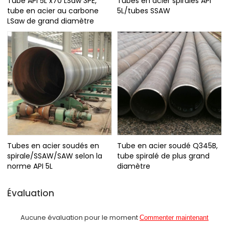
Tube API 5L x70 LSaw 3PE,
Tubes en acier spiralés API
tube en acier au carbone
5L/tubes SSAW
LSaw de grand diamètre
Tubes en acier soudés en
Tube en acier soudé Q345B,
spirale/SSAW/SAW selon la
tube spiralé de plus grand
norme API 5L
diamètre
Évaluation
Aucune évaluation pour le moment
Commenter maintenant