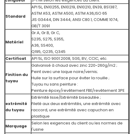
Longueur
3-17M selon les exigences du client
API 5L, EN10255, EN10219, EN10210, EN39, BS1387,
ASTM A53, ASTM A500, ASTM A36,
ISO 65
Standard
JIS G3444, DIN 3444, ANSI C80.1, COMME 1074,
GB/T 3091
Gr.A, Gr.B, Gr.C,
S235, S275, S355,
Matériel
A36, SS400,
Q195, Q235, Q345
Certificat
API 5L, ISO 9001:2008, SGS, BV, CCIC, etc.
Galvanisé à chaud avec zinc 220~260g/m2 ;
Peint avec une laque noire/vernis;
Finition du
Huile sur la surface pour éviter la rouille ;
tuyau
Tuyau nu sans peinture :
Peinture époxy/revêtement FBE/revêtement 3PE
Extrémité lisse/Extrémité biseautée ;
extrémité
Fileté aux deux extrémités, une extrémité avec
du tuyau
raccord, une extrémité avec capuchon en
plastique
Selon les exigences du client ou les normes de
Marquage
l'usine