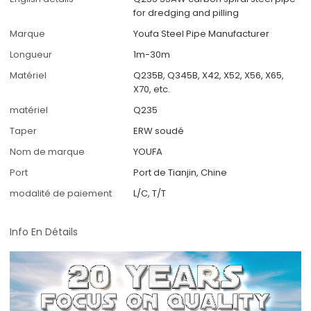
for dredging and pilling
Marque
Youfa Steel Pipe Manufacturer
Longueur
1m-30m
Matériel
Q235B, Q345B, X42, X52, X56, X65,
X70, etc.
matériel
Q235
Taper
ERW soudé
Nom de marque
YOUFA
Port
Port de Tianjin, Chine
modalité de paiement
L/C, T/T
Info En Détails