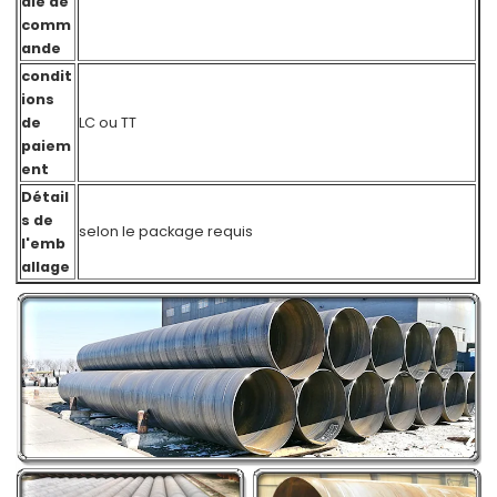
ale de
comm
ande
condit
ions
de
LC ou TT
paiem
ent
Détail
s de
selon le package requis
l'emb
allage