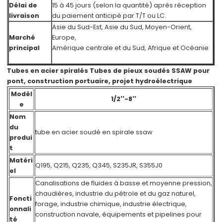
Délai de
15 à 45 jours (selon la quantité) après réception
livraison
du paiement anticipé par T/T ou LC.
Asie du Sud-Est, Asie du Sud, Moyen-Orient,
Marché
Europe,
principal
Amérique centrale et du Sud, Afrique et Océanie
Tubes en acier spiralés Tubes de pieux soudés SSAW pour
pont, construction portuaire, projet hydroélectrique
Modèl
1/2''-8''
e
Nom
du
tube en acier soudé en spirale ssaw
produi
t
Matéri
Q195, Q215, Q235, Q345, S235JR, S355J0
el
Canalisations de fluides à basse et moyenne pression,
chaudières, industrie du pétrole et du gaz naturel,
Foncti
forage, industrie chimique, industrie électrique,
onnali
construction navale, équipements et pipelines pour
té