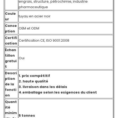
engrais, structure, pétrochimie, industrie
pharmaceutique
Coule
tuyau en acier noir
ur
Conce
OEM et ODM
ption
Certifi
Certification CE, ISO 9001:2008
cation
Échan
tillon
Oui
gratui
t
Descri
1. prix compétitif
ption
2. haute qualité
de la
3. livraison dans les délais
foncti
4.emballage selon les exigences du client
on
Quant
ité
minim
5 tonnes