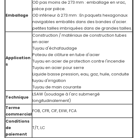
OD pas moins de 273 mm : emballage en vrac,
pièce par pièce.
Emballage
OD inférieur à 273 mm : En paquets hexagonaux
navigables emballés dans des bandes d'acier.
petites tailles imbriquées dans de grandes tailles.
Construction / matériaux de construction tubes
en acier
Tuyau d'échafaudage
Poteau de clôture en tube d'acier
Application
Tuyau en acier de protection contre l'incendie
s
Tuyau en acier pour serre
Liquide basse pression, eau, gaz, huile, conduite
tuyau d'irrigation
Tuyau de main courante
LSAW (soudage à l'arc submergé
Technique
longitudinalement)
Terme
FOB, CFR, CIF, EXW, FCA
commercial
Conditions
de
T/T, LC
paiement