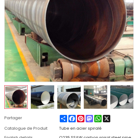
Share
Facebook
Pinterest
Mastodon
WhatsApp
X
Partager
Catalogue de Produit
Tube en acier spiralé
English details
Q235 SSAW carbon spiral steel pipe