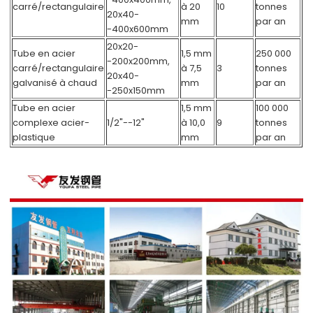
carré/rectangulaire
à 20
10
tonnes
20x40-
mm
par an
-400x600mm
20x20-
Tube en acier
1,5 mm
250 000
-200x200mm,
carré/rectangulaire
à 7,5
3
tonnes
20x40-
galvanisé à chaud
mm
par an
-250x150mm
Tube en acier
1,5 mm
100 000
complexe acier-
1/2"--12"
à 10,0
9
tonnes
plastique
mm
par an