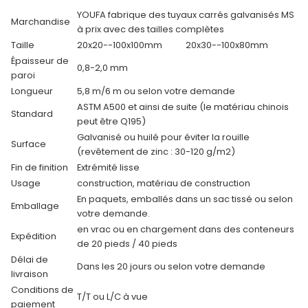
YOUFA fabrique des tuyaux carrés galvanisés MS
Marchandise
à prix avec des tailles complètes
Taille
20x20--100x100mm
20x30--100x80mm
Épaisseur de
0,8-2,0 mm
paroi
Longueur
5,8 m/6 m ou selon votre demande
ASTM A500 et ainsi de suite (le matériau chinois
Standard
peut être Q195)
Galvanisé ou huilé pour éviter la rouille
Surface
(revêtement de zinc : 30-120 g/m2)
Fin de finition
Extrémité lisse
Usage
construction, matériau de construction
En paquets, emballés dans un sac tissé ou selon
Emballage
votre demande.
en vrac ou en chargement dans des conteneurs
Expédition
de 20 pieds / 40 pieds
Délai de
Dans les 20 jours ou selon votre demande
livraison
Conditions de
T/T ou L/C à vue
paiement