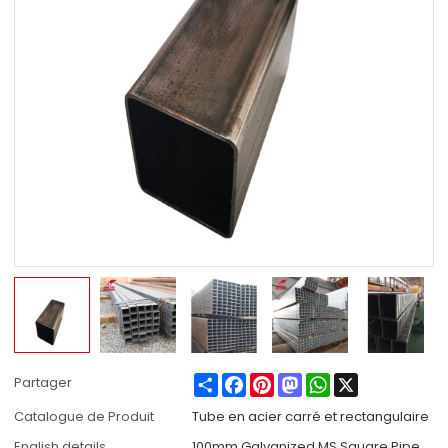
Share
Facebook
Pinterest
Mastodon
WhatsApp
X
Partager
Catalogue de Produit
Tube en acier carré et rectangulaire
English details
100mm Galvanized MS Square Pipe