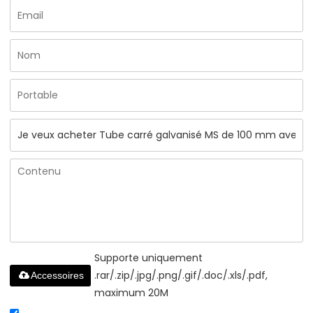
Supporte uniquement
.rar/.zip/.jpg/.png/.gif/.doc/.xls/.pdf,
Accessoires
maximum 20M