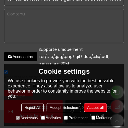
Supporte uniquement
.rar/.zip/.jpg/.png/.gif/.doc/.xls/.pdf,
Accessoires
maximum 20M
Cookie settings
Accepter les engagements de service.,
We use cookies to provide you with the best possible
Conditions générales de vente
experience. They also allow us to analyze user
behavior in order to constantly improve the website for
Envoyer
you.
Contactez
Ajouter À La Liste De
Reject All
Accept Selection
Accept all
Immédiatement
Souhaits
www.youfaconstruction.com
Necessary
Analytics
Preferences
Marketing
Copyright © 2026
Tianjin Youfa international trade Co., Ltd