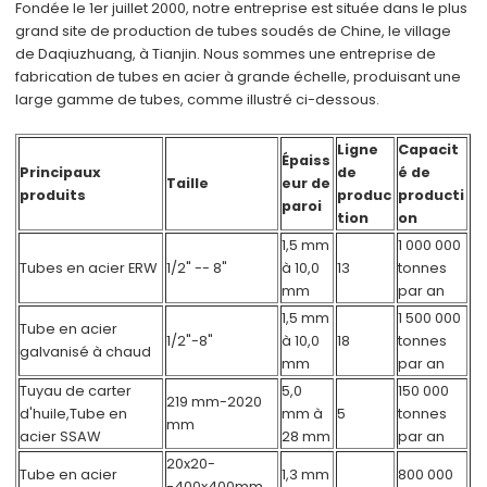
Fondée le 1er juillet 2000, notre entreprise est située dans le plus
grand site de production de tubes soudés de Chine, le village
de Daqiuzhuang, à Tianjin. Nous sommes une entreprise de
fabrication de tubes en acier à grande échelle, produisant une
large gamme de tubes, comme illustré ci-dessous.
Ligne
Capacit
Épaiss
Principaux
de
é de
Taille
eur de
produits
produc
producti
paroi
tion
on
1,5 mm
1 000 000
Tubes en acier ERW
1/2" -- 8"
à 10,0
13
tonnes
mm
par an
1,5 mm
1 500 000
Tube en acier
1/2"-8"
à 10,0
18
tonnes
galvanisé à chaud
mm
par an
Tuyau de carter
5,0
150 000
219 mm-2020
d'huile,
Tube en
mm à
5
tonnes
mm
acier SSAW
28 mm
par an
20x20-
Tube en acier
1,3 mm
800 000
-400x400mm,