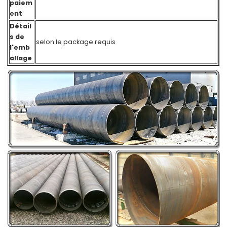
paiem
ent
Détail
s de
selon le package requis
l'emb
allage