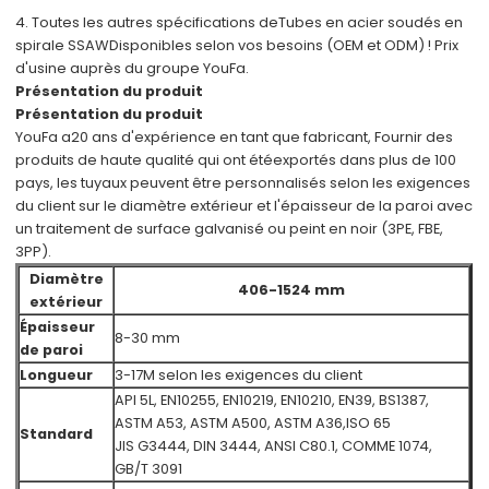
4. Toutes les autres spécifications de
Tubes en acier soudés en
spirale SSAW
Disponibles selon vos besoins (OEM et ODM) ! Prix
d'usine auprès du groupe YouFa.
Présentation du produit
Présentation du produit
YouFa a
20 ans d'expérience en tant que fabricant
, Fournir des
produits de haute qualité qui ont été
exportés dans plus de 100
pays, les tuyaux peuvent être personnalisés selon les exigences
du client sur le diamètre extérieur et l'épaisseur de la paroi avec
un traitement de surface galvanisé ou peint en noir (3PE, FBE,
3PP).
Diamètre
406-1524 mm
extérieur
Épaisseur
8-30 mm
de paroi
Longueur
3-17M selon les exigences du client
API 5L, EN10255, EN10219, EN10210, EN39, BS1387,
ASTM A53, ASTM A500, ASTM A36,
ISO 65
Standard
JIS G3444, DIN 3444, ANSI C80.1, COMME 1074,
GB/T 3091