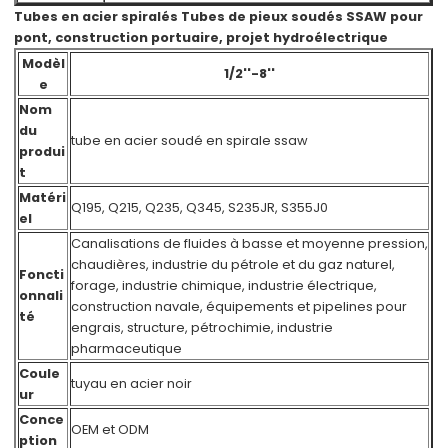
Tubes en acier spiralés Tubes de pieux soudés SSAW pour
pont, construction portuaire, projet hydroélectrique
Modèl
1/2''-8''
e
Nom
du
tube en acier soudé en spirale ssaw
produi
t
Matéri
Q195, Q215, Q235, Q345, S235JR, S355J0
el
Canalisations de fluides à basse et moyenne pression,
chaudières, industrie du pétrole et du gaz naturel,
Foncti
forage, industrie chimique, industrie électrique,
onnali
construction navale, équipements et pipelines pour
té
engrais, structure, pétrochimie, industrie
pharmaceutique
Coule
tuyau en acier noir
ur
Conce
OEM et ODM
ption