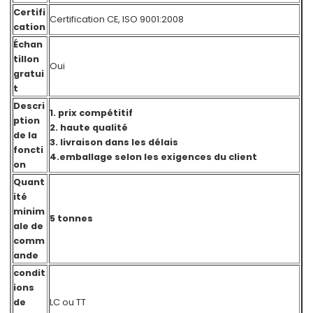
Certifi
Certification CE, ISO 9001:2008
cation
Échan
tillon
Oui
gratui
t
Descri
1. prix compétitif
ption
2. haute qualité
de la
3. livraison dans les délais
foncti
4.emballage selon les exigences du client
on
Quant
ité
minim
5 tonnes
ale de
comm
ande
condit
ions
de
LC ou TT