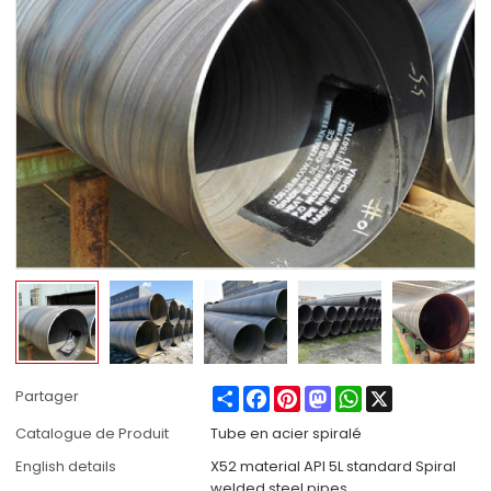
Share
Facebook
Pinterest
Mastodon
WhatsApp
X
Partager
Catalogue de Produit
Tube en acier spiralé
English details
X52 material API 5L standard Spiral
welded steel pipes