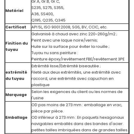
Gr.A, Gr.B, Gr.C,
S235, S275, S355,
Matériel
A36, SS400,
Q195, Q235, Q345
Certificat
API 5L, ISO 9001:2008, SGS, BV, CCIC, etc.
Galvanisé à chaud avec zinc 220~260g/m2 ;
Peint avec une laque noire/vernis;
Finition du
Huile sur la surface pour éviter la rouille ;
tuyau
Tuyau nu sans peinture :
Peinture époxy/revêtement FBE/revêtement 3PE
Extrémité lisse/Extrémité biseautée ;
extrémité
Fileté aux deux extrémités, une extrémité avec
du tuyau
raccord, une extrémité avec capuchon en
plastique
Selon les exigences du client ou les normes de
Marquage
l'usine
OD pas moins de 273 mm : emballage en vrac,
pièce par pièce.
Emballage
OD inférieur à 273 mm : En paquets hexagonaux
navigables emballés dans des bandes d'acier.
petites tailles imbriquées dans de grandes tailles.