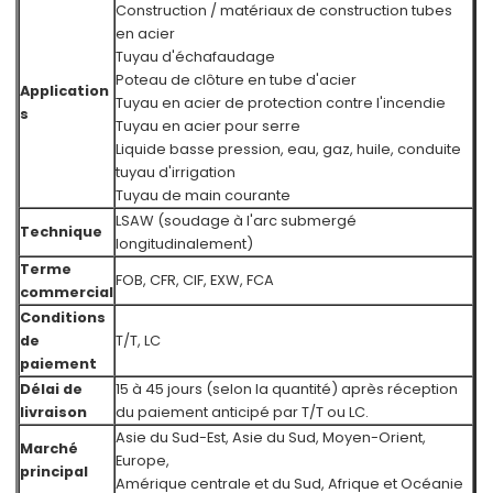
Construction / matériaux de construction tubes
en acier
Tuyau d'échafaudage
Poteau de clôture en tube d'acier
Application
Tuyau en acier de protection contre l'incendie
s
Tuyau en acier pour serre
Liquide basse pression, eau, gaz, huile, conduite
tuyau d'irrigation
Tuyau de main courante
LSAW (soudage à l'arc submergé
Technique
longitudinalement)
Terme
FOB, CFR, CIF, EXW, FCA
commercial
Conditions
de
T/T, LC
paiement
Délai de
15 à 45 jours (selon la quantité) après réception
livraison
du paiement anticipé par T/T ou LC.
Asie du Sud-Est, Asie du Sud, Moyen-Orient,
Marché
Europe,
principal
Amérique centrale et du Sud, Afrique et Océanie