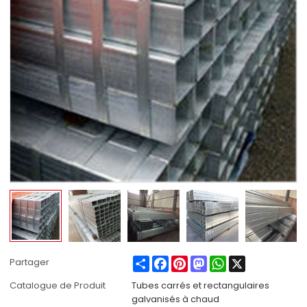
Share
Facebook
Pinterest
Mastodon
WhatsApp
X
Partager
Catalogue de Produit
Tubes carrés et rectangulaires
galvanisés à chaud