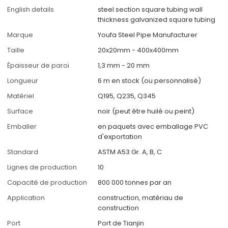
English details
steel section square tubing wall
thickness galvanized square tubing
Marque
Youfa Steel Pipe Manufacturer
Taille
20x20mm - 400x400mm
Épaisseur de paroi
1,3 mm - 20 mm
Longueur
6 m en stock (ou personnalisé)
Matériel
Q195, Q235, Q345
Surface
noir (peut être huilé ou peint)
Emballer
en paquets avec emballage PVC
d'exportation
Standard
ASTM A53 Gr. A, B, C
Lignes de production
10
Capacité de production
800 000 tonnes par an
Application
construction, matériau de
construction
Port
Port de Tianjin