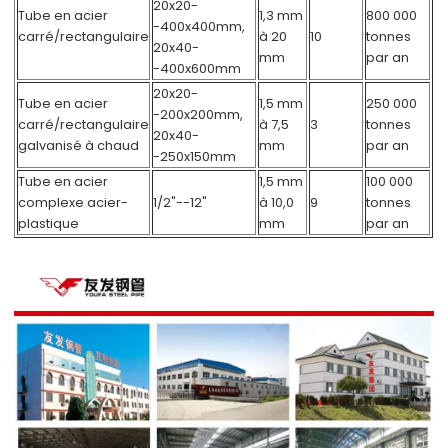
20x20-
Tube en acier
1,3 mm
800 000
-400x400mm,
carré/rectangulaire
à 20
10
tonnes
20x40-
mm
par an
-400x600mm
20x20-
Tube en acier
1,5 mm
250 000
-200x200mm,
carré/rectangulaire
à 7,5
3
tonnes
20x40-
galvanisé à chaud
mm
par an
-250x150mm
Tube en acier
1,5 mm
100 000
complexe acier-
1/2"--12"
à 10,0
9
tonnes
plastique
mm
par an