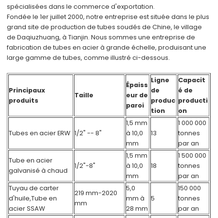
spécialisées dans le commerce d'exportation.
Fondée le 1er juillet 2000, notre entreprise est située dans le plus
grand site de production de tubes soudés de Chine, le village
de Daqiuzhuang, à Tianjin. Nous sommes une entreprise de
fabrication de tubes en acier à grande échelle, produisant une
large gamme de tubes, comme illustré ci-dessous.
Ligne
Capacit
Épaiss
Principaux
de
é de
Taille
eur de
produits
produc
producti
paroi
tion
on
1,5 mm
1 000 000
Tubes en acier ERW
1/2" -- 8"
à 10,0
13
tonnes
mm
par an
1,5 mm
1 500 000
Tube en acier
1/2"-8"
à 10,0
18
tonnes
galvanisé à chaud
mm
par an
Tuyau de carter
5,0
150 000
219 mm-2020
d'huile,
Tube en
mm à
5
tonnes
mm
acier SSAW
28 mm
par an