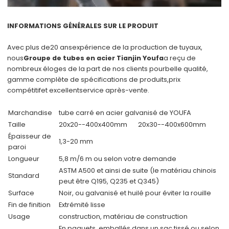
INFORMATIONS GÉNÉRALES SUR LE PRODUIT
Avec plus de
20 ans
expérience de la production de tuyaux,
nous
Groupe de tubes en acier Tianjin Youfa
a reçu de
nombreux éloges de la part de nos clients pour
belle qualité
,
gamme complète de spécifications de produits,
prix
compétitif
et excellent
service après-vente
.
Marchandise
tube carré en acier galvanisé de YOUFA
Taille
20x20--400x400mm
20x30--400x600mm
Épaisseur de
1,3-20 mm
paroi
Longueur
5,8 m/6 m ou selon votre demande
ASTM A500 et ainsi de suite (le matériau chinois
Standard
peut être Q195, Q235 et Q345)
Surface
Noir, ou galvanisé et huilé pour éviter la rouille
Fin de finition
Extrémité lisse
Usage
construction, matériau de construction
En paquets, emballés dans un sac tissé ou selon