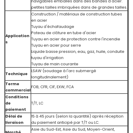
navigables emballés dans des bandes d'acier.
petites tailles imbriquées dans de grandes tailles.
Construction / matériaux de construction tubes
en acier
Tuyau d'échafaudage
Poteau de clôture en tube d'acier
Application
Tuyau en acier de protection contre l'incendie
s
Tuyau en acier pour serre
Liquide basse pression, eau, gaz, huile, conduite
tuyau d'irrigation
Tuyau de main courante
LSAW (soudage à l'arc submergé
Technique
longitudinalement)
Terme
FOB, CFR, CIF, EXW, FCA
commercial
Conditions
de
T/T, LC
paiement
Délai de
15 à 45 jours (selon la quantité) après réception
livraison
du paiement anticipé par T/T ou LC.
Asie du Sud-Est, Asie du Sud, Moyen-Orient,
Marché