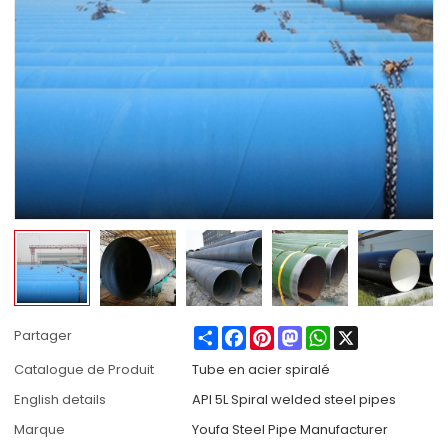
Share
Facebook
Pinterest
Mastodon
WhatsApp
X
Partager
Catalogue de Produit
Tube en acier spiralé
English details
API 5L Spiral welded steel pipes
Marque
Youfa Steel Pipe Manufacturer