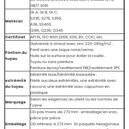
GB/T 3091
Gr.A, Gr.B, Gr.C,
S235, S275, S355,
Matériel
A36, SS400,
Q195, Q235, Q345
Certificat
API 5L, ISO 9001:2008, SGS, BV, CCIC, etc.
Galvanisé à chaud avec zinc 220~260g/m2 ;
Peint avec une laque noire/vernis;
Finition du
Huile sur la surface pour éviter la rouille ;
tuyau
Tuyau nu sans peinture :
Peinture époxy/revêtement FBE/revêtement 3PE
Extrémité lisse/Extrémité biseautée ;
extrémité
Fileté aux deux extrémités, une extrémité avec
du tuyau
raccord, une extrémité avec capuchon en
plastique
Selon les exigences du client ou les normes de
Marquage
l'usine
OD pas moins de 273 mm : emballage en vrac,
pièce par pièce.
Emballage
OD inférieur à 273 mm : En paquets hexagonaux