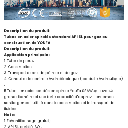
Description du produit
Tubes en acier spiralés standard API 5L pour gaz ou
construction de YOUFA
Description du produit
Application principale :
1. Tube de pieux;
2. Construction;
3. Transport d’eau, de pétrole et de gaz ;
4. Conduite de centrale hydroélectrique (conduite hydraulique)
;
5.
Tubes en acier soudés en spirale YouFa SSAW,
qui avec
Un
grand diamètre et une forte capacité d'approvisionnement
sont
largement utilisé dans la construction et le transport de
fluides.
Note:
1. Échantillonnage gratuit
;
2. API 5L, certifié ISO ;