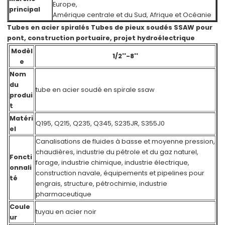
Europe,
principal
Amérique centrale et du Sud, Afrique et Océanie
Tubes en acier spiralés Tubes de pieux soudés SSAW pour
pont, construction portuaire, projet hydroélectrique
Modèl
1/2''-8''
e
Nom
du
tube en acier soudé en spirale ssaw
produi
t
Matéri
Q195, Q215, Q235, Q345, S235JR, S355J0
el
Canalisations de fluides à basse et moyenne pression,
chaudières, industrie du pétrole et du gaz naturel,
Foncti
forage, industrie chimique, industrie électrique,
onnali
construction navale, équipements et pipelines pour
té
engrais, structure, pétrochimie, industrie
pharmaceutique
Coule
tuyau en acier noir
ur