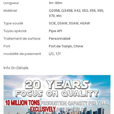
Longueur
1m-30m
Matériel
Q235B, Q345B, X42, X52, X56, X65,
X70, etc.
Type soudé
SCIE, DSAW, SSAW, HSAW
Tuyau spécial
Pipe API
Traitement de surface
Personnalisé
Port
Port de Tianjin, Chine
modalité de paiement
L/C, T/T
Info En Détails