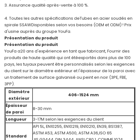
3. Assurance qualité après-vente à 100 %.
4. Toutes les autres spécifications de
Tubes en acier soudés en
spirale SSAW
Disponibles selon vos besoins (OEM et ODM) ! Prix
d'usine auprès du groupe YouFa.
Présentation du produit
Présentation du produit
YouFa a
20 ans d'expérience en tant que fabricant
, Fournir des
produits de haute qualité qui ont été
exportés dans plus de 100
pays, les tuyaux peuvent être personnalisés selon les exigences
du client sur le diamètre extérieur et l'épaisseur de la paroi avec
un traitement de surface galvanisé ou peint en noir (3PE, FBE,
3PP).
Diamètre
406-1524 mm
extérieur
Épaisseur
8-30 mm
de paroi
Longueur
3-17M selon les exigences du client
API 5L, EN10255, EN10219, EN10210, EN39, BS1387,
ASTM A53, ASTM A500, ASTM A36,
ISO 65
Standard
JIS G3444, DIN 3444, ANSI C80.1, COMME 1074,