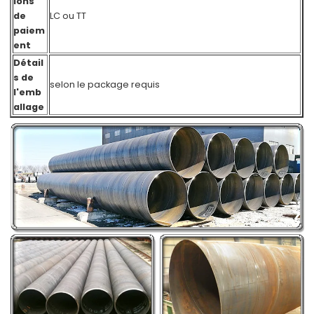
ions
de
LC ou TT
paiem
ent
Détail
s de
selon le package requis
l'emb
allage