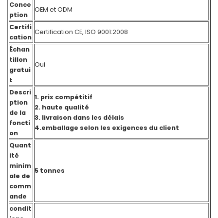
Conce
OEM et ODM
ption
Certifi
Certification CE, ISO 9001:2008
cation
Échan
tillon
Oui
gratui
t
Descri
1. prix compétitif
ption
2. haute qualité
de la
3. livraison dans les délais
foncti
4.emballage selon les exigences du client
on
Quant
ité
minim
5 tonnes
ale de
comm
ande
condit