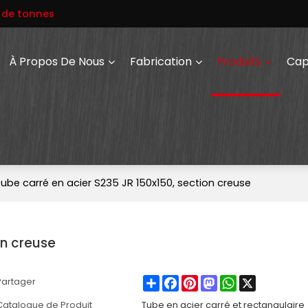
s de tonnes
À Propos De Nous
Fabrication
Produits
Cap
ube carré en acier S235 JR 150x150, section creuse
on creuse
Share
Facebook
Pinterest
Mastodon
WhatsApp
X
Partager
Catalogue de Produit
Tube en acier carré et rectangulaire