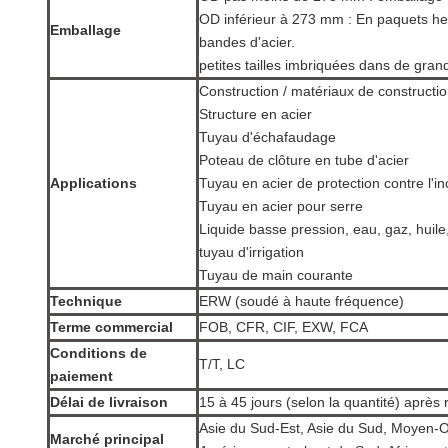
OD inférieur à 273 mm : En paquets h
Emballage
bandes d'acier.
petites tailles imbriquées dans de grand
Construction / matériaux de constructio
Structure en acier
Tuyau d'échafaudage
Poteau de clôture en tube d'acier
Applications
Tuyau en acier de protection contre l'i
Tuyau en acier pour serre
Liquide basse pression, eau, gaz, huile
tuyau d'irrigation
Tuyau de main courante
Technique
ERW (soudé à haute fréquence)
Terme commercial
FOB, CFR, CIF, EXW, FCA
Conditions de
T/T, LC
paiement
Délai de livraison
15 à 45 jours (selon la quantité) après
Asie du Sud-Est, Asie du Sud, Moyen-O
Marché principal