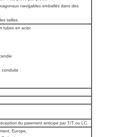
exagonaux navigables emballés dans des
es tailles.
n tubes en acier
ncendie
, conduite
 réception du paiement anticipé par T/T ou LC.
rient, Europe,