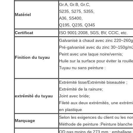
Gr.A, Gr.B, Gr.C,
S235, S275, S355,
Matériel
A36, SS400,
Q195, Q235, Q345
Certificat
ISO 9001:2008, SGS, BV, CCIC, etc.
Galvanisé à chaud avec zinc 220~260g
Pré-galvanisé avec du zinc 30~150g/m
Peint avec une laque noire/vernis;
Finition du tuyau
Huile sur la surface pour éviter la rouille
Tuyau nu sans peinture :
Extrémité lisse/Extrémité biseautée ;
Extrémité de la rainure;
extrémité du tuyau
Joint avec bride;
Fileté aux deux extrémités, une extrém
en plastique
Selon les exigences du client ou les no
Marquage
Méthode de peinture :
Peinture blanche
OD pas moins de 273 mm : emballage e