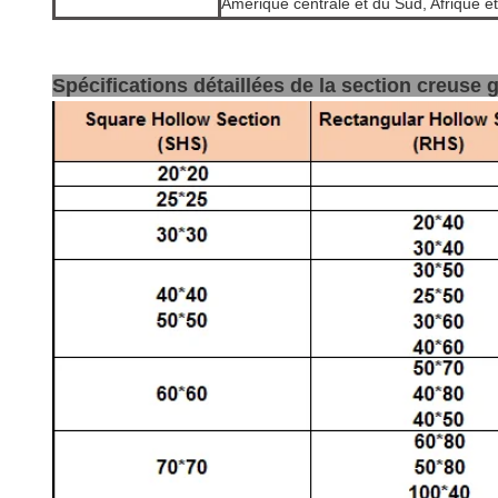
Amérique centrale et du Sud, Afrique e
Spécifications détaillées de la section creuse 