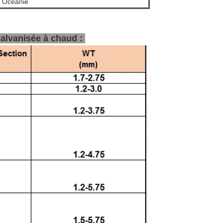
t Océanie
galvanisée à chaud :