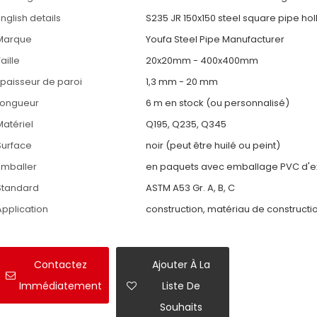
nglish details
S235 JR 150x150 steel square pipe ho
Marque
Youfa Steel Pipe Manufacturer
aille
20x20mm - 400x400mm
Épaisseur de paroi
1,3 mm - 20 mm
Longueur
6 m en stock (ou personnalisé)
Matériel
Q195, Q235, Q345
Surface
noir (peut être huilé ou peint)
Emballer
en paquets avec emballage PVC d'e
Standard
ASTM A53 Gr. A, B, C
Application
construction, matériau de constructi
Contactez
Ajouter À La
Immédiatement
Liste De
Souhaits