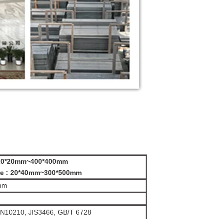
: 20*20mm~400*400mm
ire : 20*40mm~300*500mm
 mm
 EN10210, JIS3466, GB/T 6728