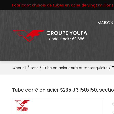
Fabricant chinois de tubes en acier de vingt million
MAISON
GROUPE YOUFA
Code stock : 601686
/
/
/
T
Accueil
tous
Tube en acier carré et rectangulaire
Tube carré en acier S235 JR 150x150, secti