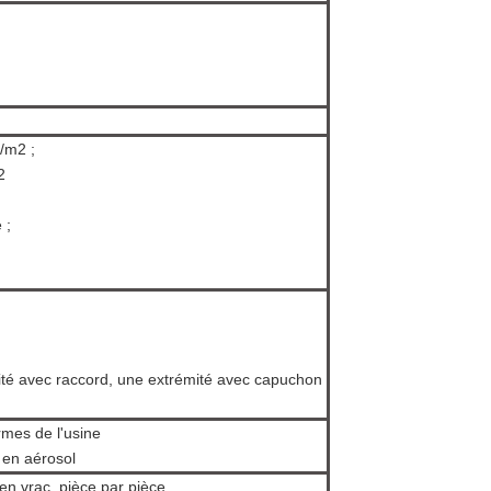
/m2 ;
2
 ;
ité avec raccord, une extrémité avec capuchon
rmes de l'usine
 en aérosol
n vrac, pièce par pièce.